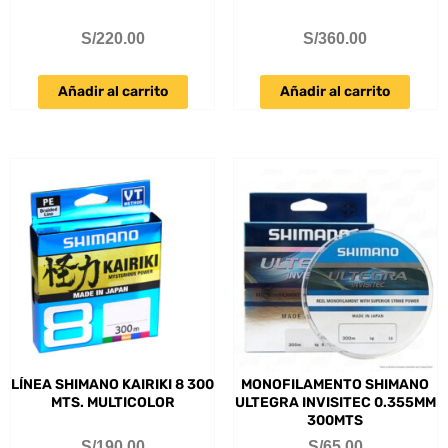
S/
220.00
S/
360.00
Añadir al carrito
Añadir al carrito
LÍNEA SHIMANO KAIRIKI 8 300
MONOFILAMENTO SHIMANO
MTS. MULTICOLOR
ULTEGRA INVISITEC 0.355MM
300MTS
S/
190.00
S/
65.00