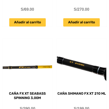
S/
69.00
S/
270.00
Añadir al carrito
Añadir al carrito
CAÑA FX XT SEABASS
CAÑA SHIMANO FX XT 210 ML
SPINNING 3,00M
S/
290.00
S/
199.00