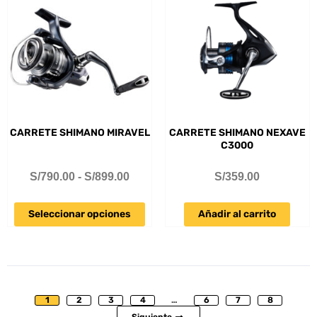
CARRETE SHIMANO MIRAVEL
CARRETE SHIMANO NEXAVE
C3000
S/
790.00
-
S/
899.00
S/
359.00
Seleccionar opciones
Añadir al carrito
1
2
3
4
…
6
7
8