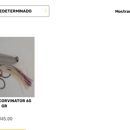
Mostran
CORVINATOR 65
GR
/
45.00