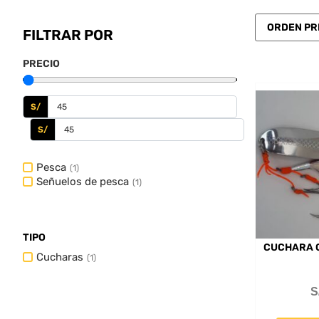
FILTRAR POR
PRECIO
S/
S/
Pesca
(
1
)
Señuelos de pesca
(
1
)
TIPO
CUCHARA 
Cucharas
(
1
)
S