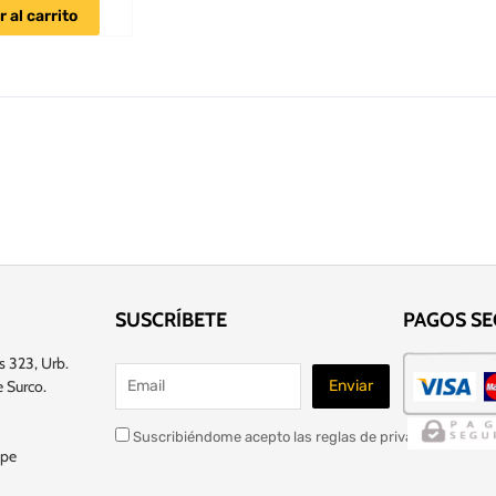
 al carrito
SUSCRÍBETE
PAGOS S
s 323, Urb.
 Surco.
Suscribiéndome acepto las reglas de privacidad de este
.pe