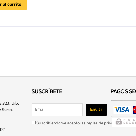
 al carrito
SUSCRÍBETE
PAGOS S
s 323, Urb.
 Surco.
Suscribiéndome acepto las reglas de privacidad de este
.pe