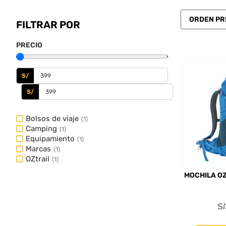
FILTRAR POR
PRECIO
S/
S/
Bolsos de viaje
(
1
)
Camping
(
1
)
Equipamiento
(
1
)
Marcas
(
1
)
OZtrail
(
1
)
MOCHILA OZ
S/