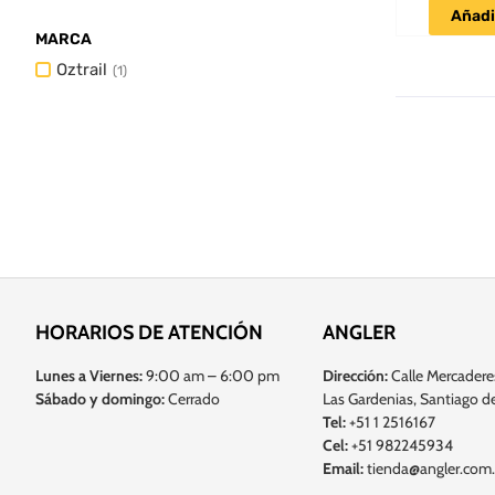
Añadir
MARCA
Oztrail
(
1
)
HORARIOS DE ATENCIÓN
ANGLER
Lunes a Viernes:
9:00 am – 6:00 pm
Dirección:
Calle Mercadere
Sábado y domingo:
Cerrado
Las Gardenias, Santiago de
Tel:
+51 1 2516167
Cel:
+51 982245934
Email:
tienda@angler.com