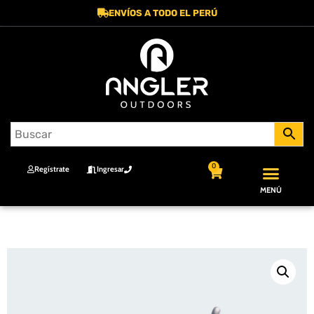
ENVÍOS A TODO EL PERÚ
0
Regístrate
Ingresar
MENÚ