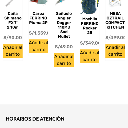
Caña
Carpa
Señuelo
MESA
Shimano
FERRINO
Angler
OZTRAIL
Mochila
FX 7′
Piuma 2P
Dagger
COMPACT
FERRINO
2.10m
110MD
KITCHEN
Rocker
Sad
S/
1,559.00
25
Mullet
S/
90.00
S/
499.00
Añadir al
S/
349.00
S/
49.00
Añadir al
Añadir al
carrito
Añadir al
carrito
carrito
Añadir al
carrito
carrito
HORARIOS DE ATENCIÓN