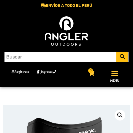
ENVÍOS A TODO EL PERÚ
0
Regístrate
Ingresar
MENÚ