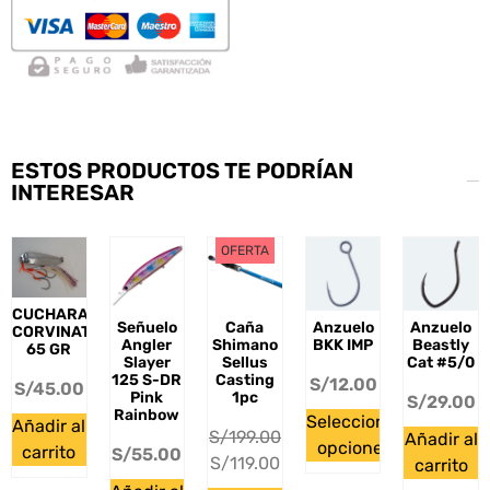
ESTOS PRODUCTOS TE PODRÍAN
INTERESAR
OFERTA
CUCHARA
Señuelo
Caña
Anzuelo
Anzuelo
CORVINATOR
Angler
Shimano
BKK IMP
Beastly
65 GR
Slayer
Sellus
Cat #5/0
125 S-DR
Casting
S/
12.00
S/
45.00
Pink
1pc
S/
29.00
Rainbow
Seleccionar
Añadir al
S/
199.00
Añadir al
opciones
carrito
S/
55.00
S/
119.00
carrito