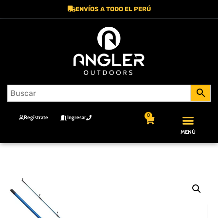
ENVÍOS A TODO EL PERÚ
0
Regístrate
Ingresar
MENÚ