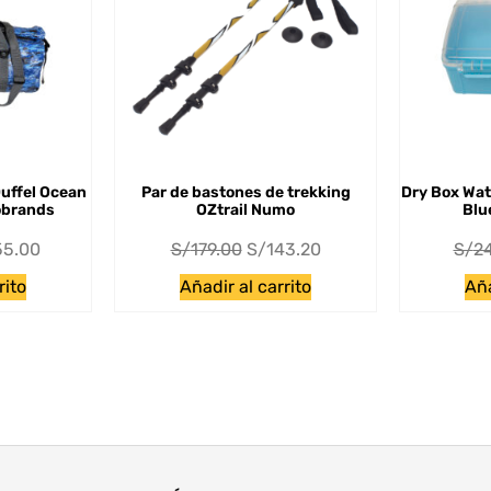
uffel Ocean
Par de bastones de trekking
Dry Box Wat
obrands
OZtrail Numo
Blu
55.00
S/
179.00
S/
143.20
S/
2
rito
Añadir al carrito
Aña