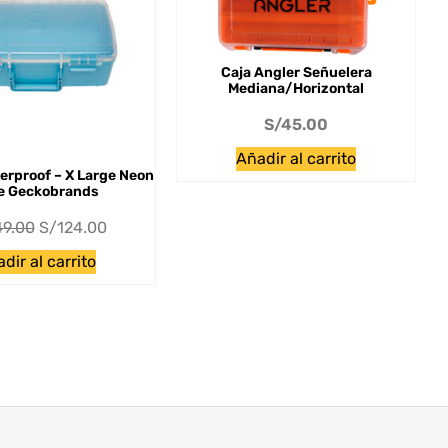
Caja Angler Señuelera
Mediana/Horizontal
S/
45.00
Añadir al carrito
erproof – X Large Neon
e Geckobrands
49.00
S/
124.00
dir al carrito