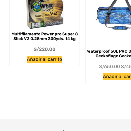
Multifilamento Power pro Super 8
Slick V2 0.28mm 300yds. 14 kg
S/
220.00
Waterproof 50L PVC D
Geckoflage Geck
Añadir al carrito
S/
650.00
S/
4
Añadir al car