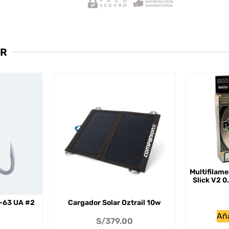
AR
Multifilam
Slick V2 
-63 UA #2
Cargador Solar Oztrail 10w
Aña
S/
379.00