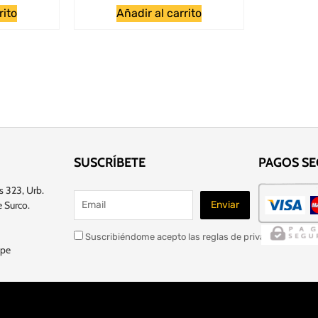
rito
Añadir al carrito
SUSCRÍBETE
PAGOS S
s 323, Urb.
 Surco.
Suscribiéndome acepto las reglas de privacidad de este
.pe