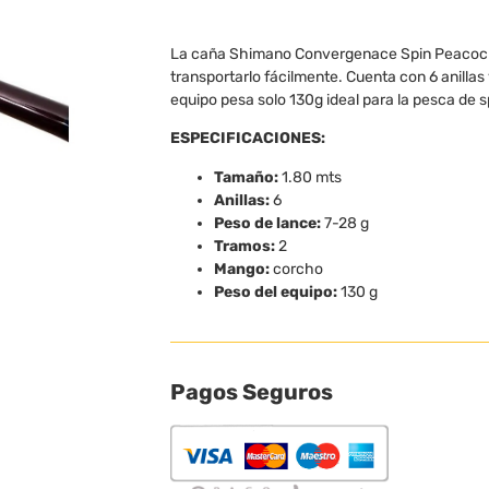
La caña Shimano Convergenace Spin Peacock 
transportarlo fácilmente. Cuenta con 6 anillas
equipo pesa solo 130g ideal para la pesca de s
ESPECIFICACIONES:
Tamaño:
1.80 mts
Anillas:
6
Peso de lance:
7-28 g
Tramos:
2
Mango:
corcho
Peso del equipo:
130 g
Pagos Seguros