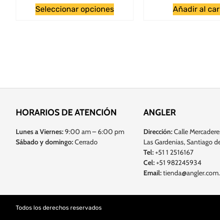
Seleccionar opciones
Añadir al car
HORARIOS DE ATENCIÓN
ANGLER
Lunes a Viernes:
9:00 am – 6:00 pm
Dirección:
Calle Mercadere
Sábado y domingo:
Cerrado
Las Gardenias, Santiago de
Tel:
+51 1 2516167
Cel:
+51 982245934
Email:
tienda@angler.com
Todos los derechos reservados