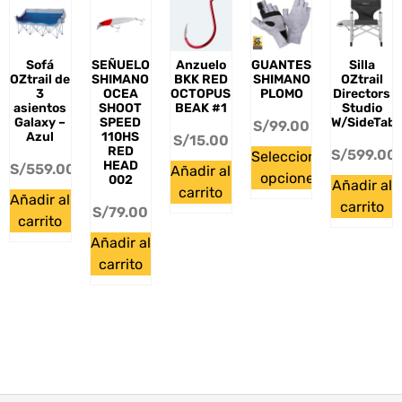
Sofá
SEÑUELO
Anzuelo
GUANTES
Silla
OZtrail de
SHIMANO
BKK RED
SHIMANO
OZtrail
3
OCEA
OCTOPUS
PLOMO
Directors
asientos
SHOOT
BEAK #1
Studio
Galaxy –
SPEED
W/SideTabl
S/
99.00
Azul
110HS
S/
15.00
RED
S/
599.00
Seleccionar
HEAD
S/
559.00
Añadir al
opciones
002
Añadir al
carrito
Añadir al
carrito
S/
79.00
carrito
Añadir al
carrito