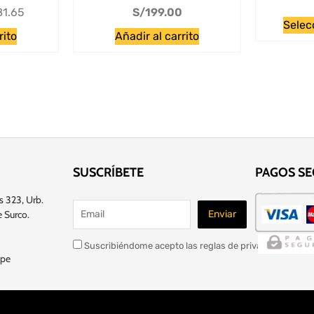
81.65
S/
199.00
Selec
rito
Añadir al carrito
SUSCRÍBETE
PAGOS S
s 323, Urb.
 Surco.
Suscribiéndome acepto las reglas de privacidad de este
.pe