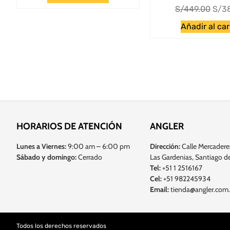
S/
449.00
S/
3
Añadir al car
HORARIOS DE ATENCIÓN
ANGLER
Lunes a Viernes:
9:00 am – 6:00 pm
Dirección:
Calle Mercadere
Sábado y domingo:
Cerrado
Las Gardenias, Santiago de
Tel:
+51 1 2516167
Cel:
+51 982245934
Email:
tienda@angler.com
Todos los derechos reservados