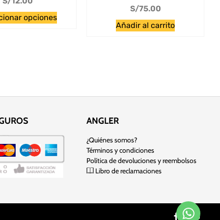
S/
12.00
S/
75.00
cionar opciones
Añadir al carrito
EGUROS
ANGLER
¿Quiénes somos?
Términos y condiciones
Política de devoluciones y reembolsos
Libro de reclamaciones
 sitio