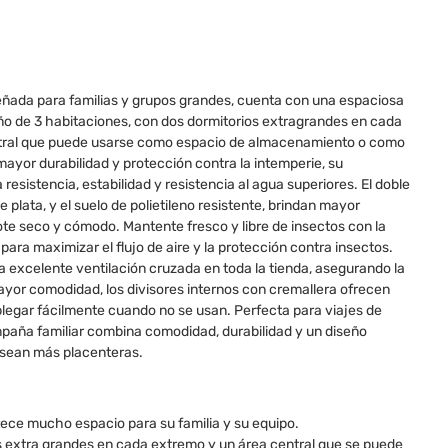
ada para familias y grupos grandes, cuenta con una espaciosa
ño de 3 habitaciones, con dos dormitorios extragrandes en cada
ntral que puede usarse como espacio de almacenamiento o como
ayor durabilidad y protección contra la intemperie, su
sistencia, estabilidad y resistencia al agua superiores. El doble
plata, y el suelo de polietileno resistente, brindan mayor
te seco y cómodo. Mantente fresco y libre de insectos con la
ara maximizar el flujo de aire y la protección contra insectos.
a excelente ventilación cruzada en toda la tienda, asegurando la
mayor comodidad, los divisores internos con cremallera ofrecen
plegar fácilmente cuando no se usan. Perfecta para viajes de
aña familiar combina comodidad, durabilidad y un diseño
e sean más placenteras.
rece mucho espacio para su familia y su equipo.
os extra grandes en cada extremo y un área central que se puede