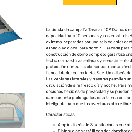
La tienda de campaña Tasman 10P Dome, diseñ
capacidad para 10 personas y un versátil dise
extremo, separados por una sala de estar ce
espacio adicional para dormir. Diseñada para m
construcción de domo completo garantiza una re
techo con costuras selladas y revestimiento de 
protección contra los elementos, manteniéndo
tienda interior de malla No-See-Um, diseñada p
Las ventanas laterales y traseras permiten un
circulación de aire fresco día y noche. Para 
opciones flexibles de privacidad y se pueden 
campamento prolongados, esta tienda de camp
inteligente para que tus aventuras al aire libr
Características:
Amplio diseño de 3 habitaciones que of
Distribución versátil con dos dormitori