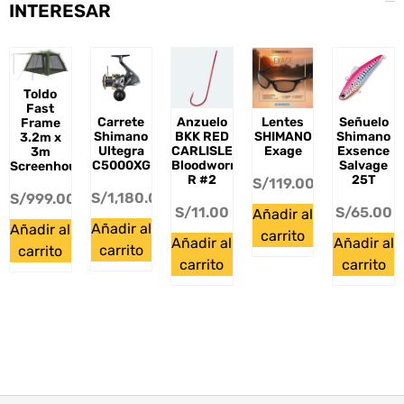
INTERESAR
Toldo
Fast
Carrete
Anzuelo
Lentes
Señuelo
Frame
Shimano
BKK RED
SHIMANO
Shimano
3.2m x
Ultegra
CARLISLE
Exage
Exsence
3m
C5000XG
Bloodworm-
Salvage
Screenhouse
R #2
25T
S/
119.00
S/
1,180.00
S/
999.00
S/
11.00
S/
65.00
Añadir al
Añadir al
Añadir al
carrito
Añadir al
Añadir al
carrito
carrito
carrito
carrito