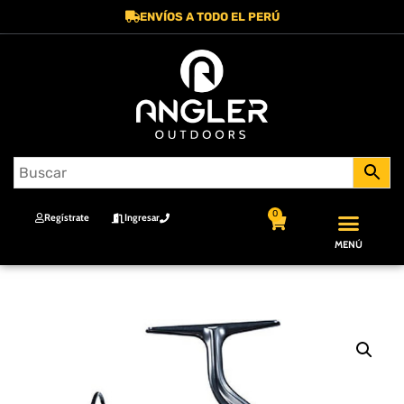
ENVÍOS A TODO EL PERÚ
0
Regístrate
Ingresar
MENÚ