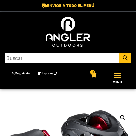
ENVÍOS A TODO EL PERÚ
0
Regístrate
Ingresar
MENÚ