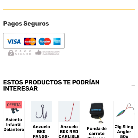
Pagos Seguros
ESTOS PRODUCTOS TE PODRÍAN
INTERESAR
OFERTA
Asiento
Infantil
Anzuelo
Anzuelo
Jig Sling
Funda de
Delantero
BKK
BKK RED
Angler
carrete
FANGS-
CARLISLE
50g