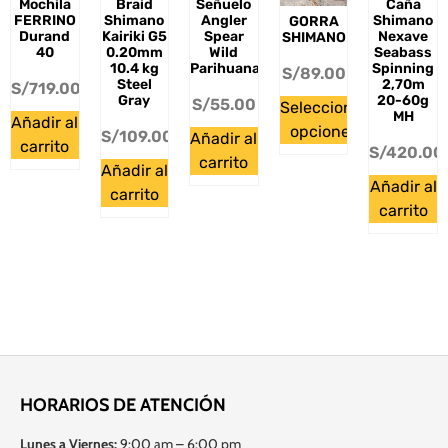
Mochila
Braid
Señuelo
Caña
FERRINO
Shimano
Angler
Shimano
GORRA
Durand
Kairiki G5
Spear
Nexave
SHIMANO
40
0.20mm
Wild
Seabass
10.4 kg
Parihuana
Spinning
S/
89.00
Steel
2,70m
S/
719.00
Gray
20-60g
S/
55.00
Seleccionar
MH
Añadir al
opciones
S/
109.00
Añadir al
carrito
S/
420.00
carrito
Añadir al
Añadir al
carrito
carrito
HORARIOS DE ATENCIÓN
Lunes a Viernes:
9:00 am – 6:00 pm