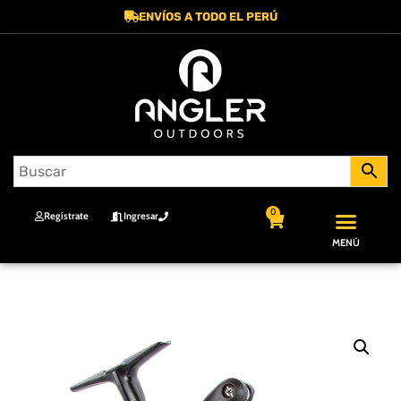
ENVÍOS A TODO EL PERÚ
0
Regístrate
Ingresar
MENÚ