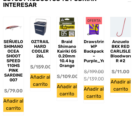
INTERESAR
OFERTA
SEÑUELO
OZTRAIL
Braid
Drawstring
Anzuelo
SHIMANO
HARD
Shimano
WP
BKK RED
OCEA
COOLER
Kairiki G5
Backpack
CARLISLE
SHOOT
26L
0.20mm
–
Bloodworm
SPEED
10.4 kg
Purple_Yellow
R #2
110HS
Orange
S/
159.00
PINK
S/
199.00
S/
11.00
SARDINE
S/
109.00
Añadir al
S/
139.00
007
Añadir al
carrito
Añadir al
Añadir al
carrito
S/
79.00
carrito
carrito
Añadir al
carrito