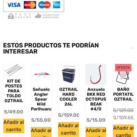
ESTOS PRODUCTOS TE PODRÍAN
INTERESAR
OFERTA
KIT DE
POSTES
Señuelo
OZTRAIL
Anzuelo
BAÑO
PARA
Angler
HARD
BKK RED
PORTATIL
TOLDO
Spear
COOLER
OCTOPUS
OZTRAIL
OZTRAIL
Wild
26L
BEAK
Parihuana
#4/0
S/
129.00
S/
49.00
S/
159.00
S/
109.65
S/
55.00
S/
15.00
Añadir al
Añadir al
Añadir al
carrito
Añadir al
Añadir al
carrito
carrito