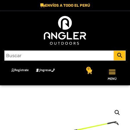
ENVÍOS A TODO EL PERÚ
0
Regístrate
Ingresar
MENÚ