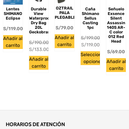
OZTRAIL
Lentes
Durable
Caña
Señuelo
PALA
SHIMANO
View
Shimano
Exsence
PLEGABLE
Eclipse
Waterproof
Sellus
Silent
Dry Bag
Casting
Assassin
20L
1pc
140S AR-
S/
79.00
S/
119.00
Geckobrands
C color
012 Red
Añadir al
S/
199.00
Añadir al
Head
S/
190.00
carrito
S/
119.00
carrito
S/
133.00
S/
69.00
Seleccionar
Añadir al
opciones
Añadir al
carrito
carrito
HORARIOS DE ATENCIÓN