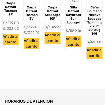
Carpa
OZtrail
Carpa
Carpa
Silla
Caña
Tasman
OZtrail
OZtrail
OZtrail
Shimano
2P
Tasman
Seascape
Daybreak
Nexave
3V
10P
Sun
Seabass
Lounger
Spinning
S/
279.00
2,70m
S/
379.00
S/
1,499.00
S/
223.00
20-60g
S/
559.00
S/
322.00
MH
Añadir al
Añadir al
Añadir al
Añadir al
carrito
S/
420.00
carrito
carrito
carrito
Añadir al
carrito
HORARIOS DE ATENCIÓN