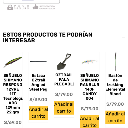
ESTOS PRODUCTOS TE PODRÍAN
INTERESAR
OZTRAIL
SEÑUELO
Estaca
SEÑUELO
Bastón
PALA
SHIMANO
OZtrail
SHIMANO
de
PLEGABLE
RESPONDER
Angled
RANBLUR
trekking
129RE
Steel Peg
140F
Elemental
11T
CANDY
Bipod
S/
79.00
Tecnologia
004
S/
39.00
ARC
Añadir al
S/
79.00
129mm
S/
79.00
Añadir al
carrito
22 grs
Añadir al
carrito
Añadir al
carrito
S/
69.00
carrito