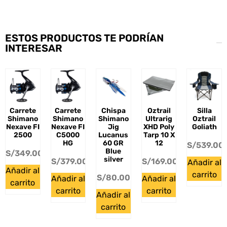
ESTOS PRODUCTOS TE PODRÍAN
INTERESAR
Carrete
Carrete
Chispa
Oztrail
Silla
Shimano
Shimano
Shimano
Ultrarig
Oztrail
Nexave FI
Nexave FI
Jig
XHD Poly
Goliath
2500
C5000
Lucanus
Tarp 10 X
HG
60 GR
12
S/
539.00
Blue
S/
349.00
silver
S/
379.00
S/
169.00
Añadir al
Añadir al
carrito
S/
80.00
Añadir al
Añadir al
carrito
carrito
carrito
Añadir al
carrito