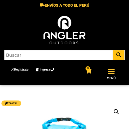
ENVÍOS A TODO EL PERÚ
0
Regístrate
Ingresar
MENÚ
¡Oferta!