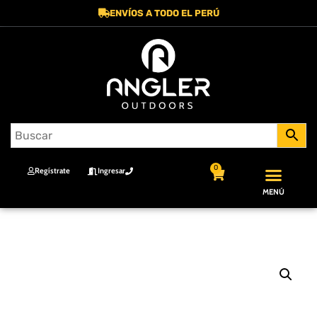
ENVÍOS A TODO EL PERÚ
0
Regístrate
Ingresar
MENÚ