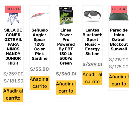
OFERTA
OFERTA
SILLA DE
Señuelo
Línea
Lentes
Pared de
COMER
Angler
Power
Bluetooth
toldo
OZTRAIL
Spear
Pro
Sport
Oztrail
PARA
120S
Powered
Music –
Blockout
NIÑOS
Color
By EBT
Energy
Sunwall
HANDY
Pink
150 Lb
Sistem
JUNIOR
Sardine
500Yd
S/
219.00
HIGH
Green
S/
299.00
S/
175.20
S/
55.00
S/
259.00
S/
360.00
Añadir al
Añadir al
Añadir al
S/
181.30
carrito
Añadir al
carrito
carrito
Añadir al
carrito
carrito