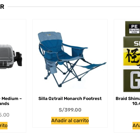
AR
– Medium –
Silla Oztrail Monarch Footrest
Braid Shim
ands
10.
S/
399.00
5.00
Añadir al carrito
rito
Aña