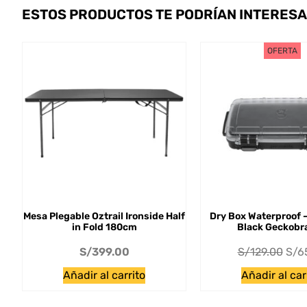
ESTOS PRODUCTOS TE PODRÍAN INTERES
OFERTA
Mesa Plegable Oztrail Ironside Half
Dry Box Waterproof 
in Fold 180cm
Black Geckobr
S/
399.00
S/
129.00
S/
6
Añadir al carrito
Añadir al car