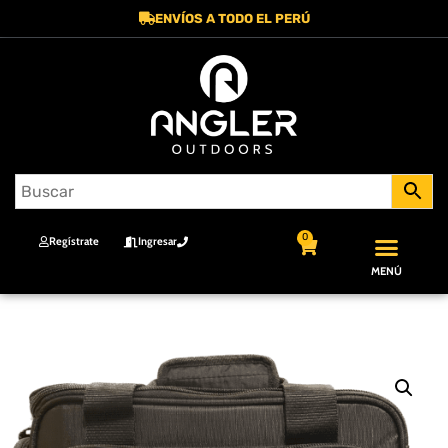
ENVÍOS A TODO EL PERÚ
0
Regístrate
Ingresar
MENÚ