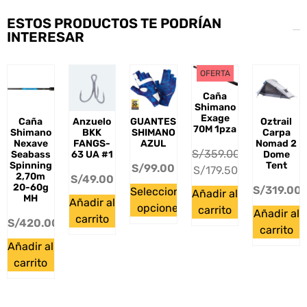
ESTOS PRODUCTOS TE PODRÍAN
INTERESAR
OFERTA
Caña
Shimano
Exage
Caña
Anzuelo
GUANTES
Oztrail
70M 1pza
Shimano
BKK
SHIMANO
Carpa
Nexave
FANGS-
AZUL
Nomad 2
S/
359.00
Seabass
63 UA #1
Dome
Spinning
Tent
S/
99.00
S/
179.50
2,70m
S/
49.00
20-60g
S/
319.00
Seleccionar
Añadir al
MH
Añadir al
opciones
carrito
Añadir al
carrito
S/
420.00
carrito
Añadir al
carrito