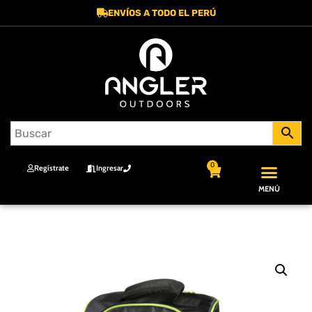
ENVÍOS A TODO EL PERÚ
0
Regístrate
Ingresar
MENÚ