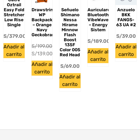
Oztrail
Drawstring
Señuelo
Auriculares
Anzuelo
Easy Fold
WP
Shimano
Bluetooth
BKK
Stretcher
Backpack
Nessa
VibeWave
FANGS-
Low Rise
– Orange
Hirame
– Energy
63 UA #2
Single
Navy
Minnow
Sistem
Geckobrands
Flash
S/
39.00
S/
379.00
Boost
S/
189.00
135F
S/
199.00
Añadir al
Añadir al
Color 005
Añadir al
S/
139.00
carrito
carrito
Red Head
carrito
Añadir al
S/
69.00
carrito
Añadir al
carrito