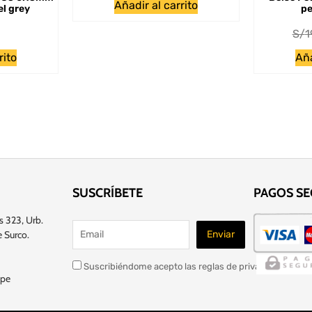
Añadir al carrito
l grey
pe
S/
1
rito
Aña
SUSCRÍBETE
PAGOS S
s 323, Urb.
 Surco.
Suscribiéndome acepto las reglas de privacidad de este
.pe