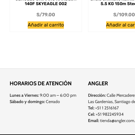
140F SKYEAGLE 002
5.5 KG 150m Stee
S/
79.00
S/
109.00
Añadir al carrito
Añadir al car
HORARIOS DE ATENCIÓN
ANGLER
Lunes a Viernes:
9:00 am – 6:00 pm
Dirección:
Calle Mercadere
Sábado y domingo:
Cerrado
Las Gardenias, Santiago de
Tel:
+51 1 2516167
Cel:
+51 982245934
Email:
tienda@angler.com