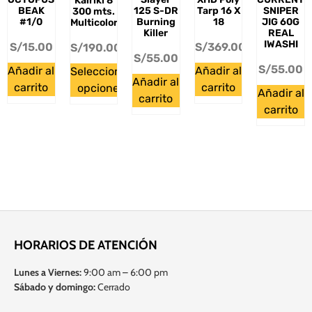
Kairiki 8
BEAK
125 S-DR
Tarp 16 X
SNIPER
300 mts.
#1/0
Burning
18
JIG 60G
Multicolor
Killer
REAL
IWASHI
S/
15.00
S/
369.00
S/
190.00
S/
55.00
S/
55.00
Añadir al
Añadir al
Seleccionar
Añadir al
carrito
carrito
opciones
Añadir al
carrito
carrito
HORARIOS DE ATENCIÓN
Lunes a Viernes:
9:00 am – 6:00 pm
Sábado y domingo:
Cerrado