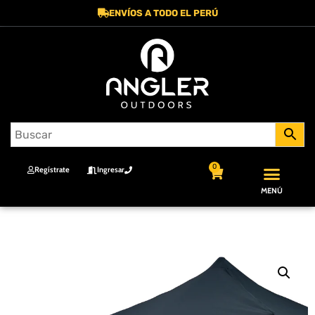
ENVÍOS A TODO EL PERÚ
0
Regístrate
Ingresar
MENÚ