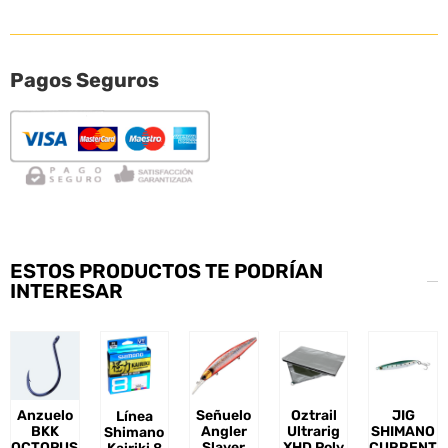
Pagos Seguros
ESTOS PRODUCTOS TE PODRÍAN
INTERESAR
Anzuelo
Señuelo
Oztrail
JIG
Línea
BKK
Angler
Ultrarig
SHIMANO
Shimano
OCTOPUS
Slayer
XHD Poly
CURRENT