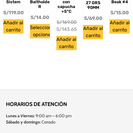
Sistem
Baitholder-
con
Beak #4
27 GRS
R
capucha
90MM
+5°C
S/
119.00
S/
15.00
S/
14.00
S/
69.00
S/
169.00
Añadir al
Añadir al
Seleccionar
Añadir al
S/
143.65
carrito
carrito
opciones
carrito
Añadir al
carrito
HORARIOS DE ATENCIÓN
Lunes a Viernes:
9:00 am – 6:00 pm
Sábado y domingo:
Cerrado