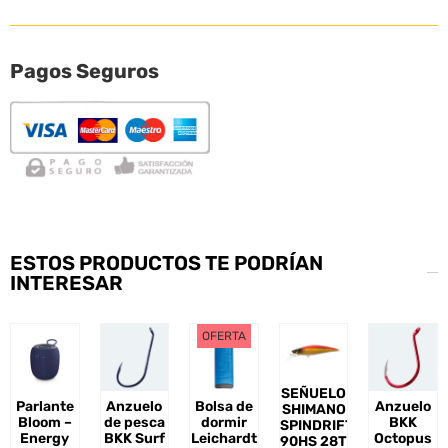
Pagos Seguros
ESTOS PRODUCTOS TE PODRÍAN
INTERESAR
OFERTA
SEÑUELO
Parlante
Anzuelo
Bolsa de
Anzuelo
SHIMANO
Bloom –
de pesca
dormir
BKK
SPINDRIFT
Energy
BKK Surf
Leichardt
Octopus
90HS 28T