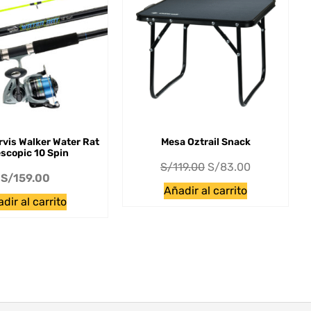
vis Walker Water Rat
Mesa Oztrail Snack
escopic 10 Spin
S/
119.00
S/
83.00
S/
159.00
Añadir al carrito
dir al carrito