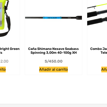
Bright Green
Caña Shimano Nexave Seabass
Combo Jar
ds
Spinning 3,00m 40-100g XH
Tel
32.00
S/
450.00
rito
Añadir al carrito
Aña