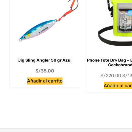
Jig Sling Angler 50 gr Azul
Phone Tote Dry Bag – 
Geckobran
S/
35.00
S/
220.00
S/
1
Añadir al carrito
Añadir al car