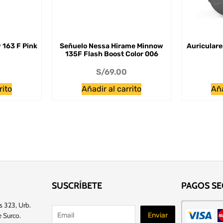
 163 F Pink
Señuelo Nessa Hirame Minnow
Auriculare
135F Flash Boost Color 006
S/
69.00
rito
Añadir al carrito
Aña
SUSCRÍBETE
PAGOS S
s 323, Urb.
 Surco.