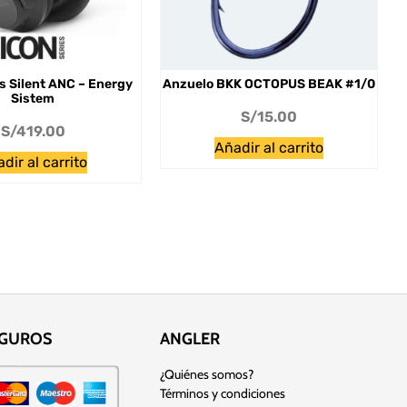
s Silent ANC – Energy
Anzuelo BKK OCTOPUS BEAK #1/0
Sistem
S/
15.00
S/
419.00
Añadir al carrito
dir al carrito
EGUROS
ANGLER
¿Quiénes somos?
Términos y condiciones