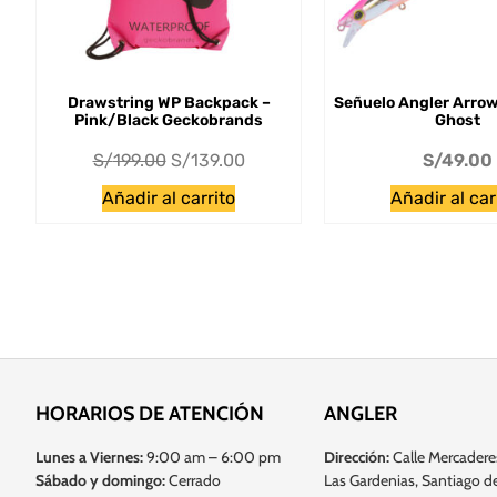
Drawstring WP Backpack –
Señuelo Angler Arrow
Pink/Black Geckobrands
Ghost
S/
199.00
S/
139.00
S/
49.00
Añadir al carrito
Añadir al car
HORARIOS DE ATENCIÓN
ANGLER
Lunes a Viernes:
9:00 am – 6:00 pm
Dirección:
Calle Mercadere
Sábado y domingo:
Cerrado
Las Gardenias, Santiago de