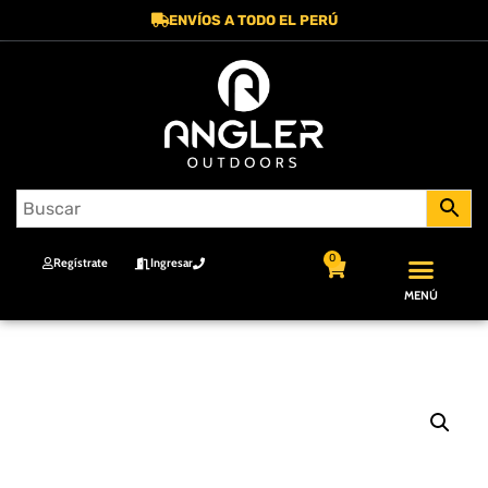
ENVÍOS A TODO EL PERÚ
0
Regístrate
Ingresar
MENÚ