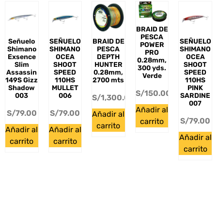
BRAID DE
PESCA
Señuelo
SEÑUELO
BRAID DE
SEÑUELO
POWER
Shimano
SHIMANO
PESCA
SHIMANO
PRO
Exsence
OCEA
DEPTH
OCEA
0.28mm,
Slim
SHOOT
HUNTER
SHOOT
300 yds.
Assassin
SPEED
0.28mm,
SPEED
Verde
149S Gizz
110HS
2700 mts
110HS
Shadow
MULLET
PINK
S/
150.00
003
006
SARDINE
S/
1,300.00
007
Añadir al
S/
79.00
S/
79.00
Añadir al
S/
79.00
carrito
carrito
Añadir al
Añadir al
Añadir al
carrito
carrito
carrito