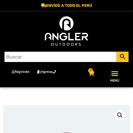
ENVÍOS A TODO EL PERÚ
0
Regístrate
Ingresar
MENÚ