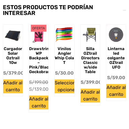
ESTOS PRODUCTOS TE PODRÍAN
INTERESAR
OFERTA
Cargador
Drawstring
Vinilos
Silla
Linterna
Solar
WP
Angler
OZtrail
led
Oztrail
Backpack
Whip Cola
Directors
colgante
10w
–
T
Classic
OZtrail
Pink/Black
w/side
UFO
Geckobrands
Table
S/
379.00
S/
30.00
S/
59.00
S/
199.00
S/
399.00
Añadir al
Seleccionar
Añadir al
S/
139.00
carrito
opciones
Añadir al
carrito
Añadir al
carrito
carrito