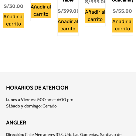
Table
Guacamay
S/
999.00
S/
30.00
Añadir al
S/
399.00
S/
55.00
Añadir al
carrito
Añadir al
carrito
Añadir al
Añadir al
carrito
carrito
carrito
HORARIOS DE ATENCIÓN
Lunes a Viernes:
9:00 am – 6:00 pm
Sábado y domingo:
Cerrado
ANGLER
Dirección:
Calle Mercaderes 323, Urb. Las Gardenias, Santiago de