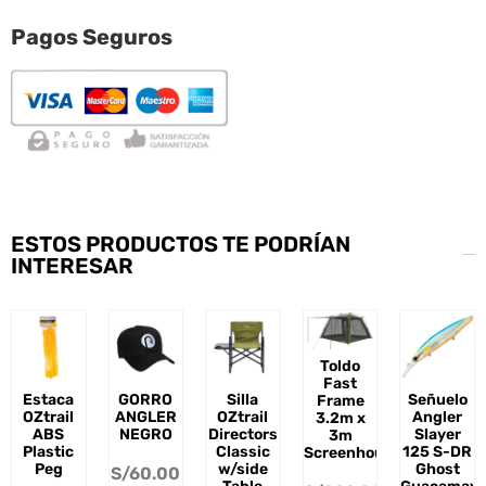
Pagos Seguros
ESTOS PRODUCTOS TE PODRÍAN
INTERESAR
Toldo
Fast
Estaca
GORRO
Silla
Señuelo
Frame
OZtrail
ANGLER
OZtrail
Angler
3.2m x
ABS
NEGRO
Directors
Slayer
3m
Plastic
Classic
125 S-DR
Screenhouse
Peg
w/side
Ghost
S/
60.00