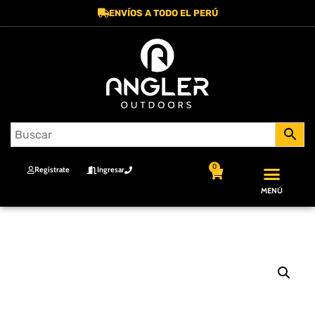
ENVÍOS A TODO EL PERÚ
0
Regístrate
Ingresar
MENÚ