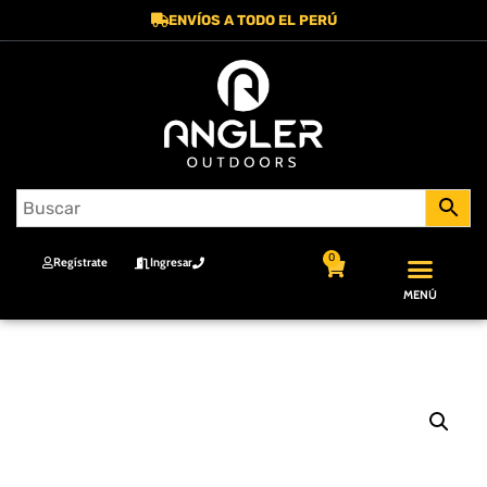
ENVÍOS A TODO EL PERÚ
0
Regístrate
Ingresar
MENÚ