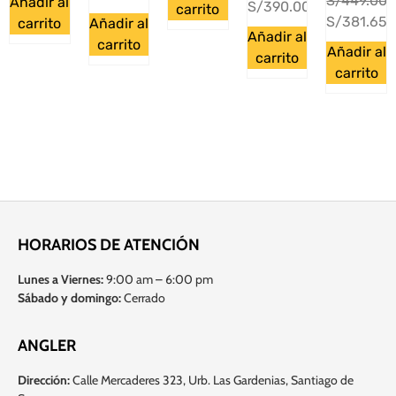
S/
449.00
Añadir al
S/
390.00
carrito
S/
381.65
carrito
Añadir al
Añadir al
carrito
Añadir al
carrito
carrito
HORARIOS DE ATENCIÓN
Lunes a Viernes:
9:00 am – 6:00 pm
Sábado y domingo:
Cerrado
ANGLER
Dirección:
Calle Mercaderes 323, Urb. Las Gardenias, Santiago de