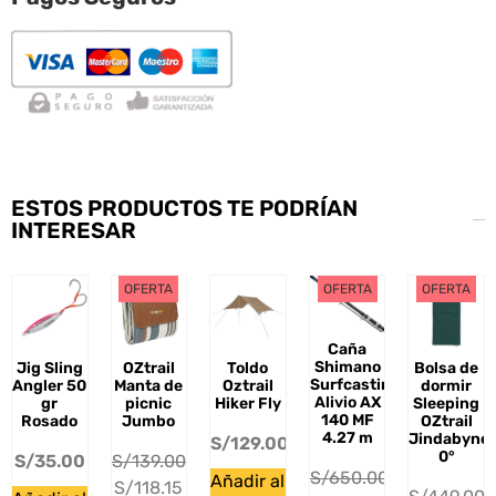
ESTOS PRODUCTOS TE PODRÍAN
INTERESAR
OFERTA
OFERTA
OFERTA
Caña
Shimano
Jig Sling
OZtrail
Toldo
Bolsa de
Surfcasting
Angler 50
Manta de
Oztrail
dormir
Alivio AX
gr
picnic
Hiker Fly
Sleeping
140 MF
Rosado
Jumbo
OZtrail
4.27 m
Jindabyne
S/
129.00
0°
S/
35.00
S/
139.00
S/
650.00
Añadir al
S/
118.15