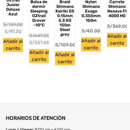
Oztrail
Bolsa de
Braid
Nylon
Carrete
Junior
dormir
Shimano
Shimano
Shimano
Deluxe
Sleeping
Kairiki G5
Exage
Nexave FI
Azul
OZtrail
0.15mm
0,355mm
4000 HG
Drover
5.5 KG
150m
S/
139.00
-10°C
150m
S/
369.00
Steel
S/
40.00
S/
97.30
grey
S/
649.00
Añadir al
Añadir al
Añadir al
S/
551.65
carrito
S/
109.00
carrito
carrito
Añadir al
Añadir al
carrito
carrito
HORARIOS DE ATENCIÓN
Lunes a Viernes:
9:00 am – 6:00 pm