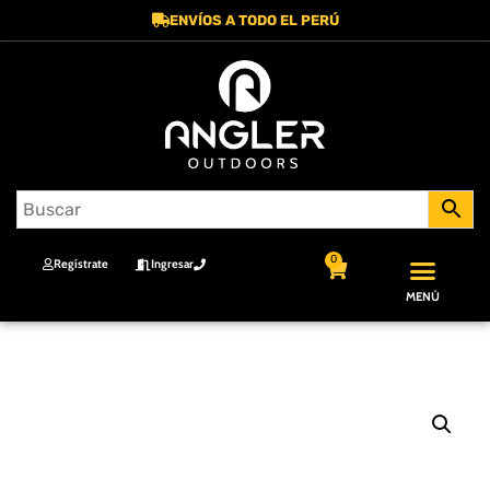
ENVÍOS A TODO EL PERÚ
0
Regístrate
Ingresar
MENÚ