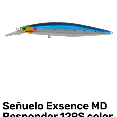
Señuelo Exsence MD
Responder 129S color