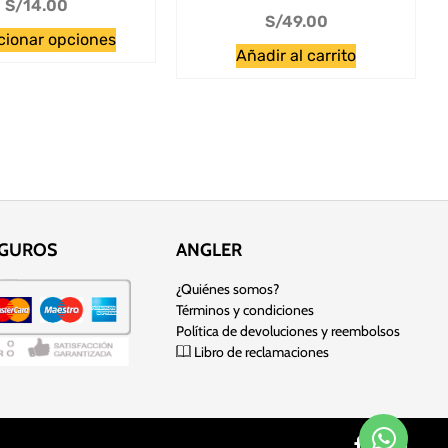
S/
14.00
S/
49.00
cionar opciones
Añadir al carrito
EGUROS
ANGLER
¿Quiénes somos?
Términos y condiciones
Política de devoluciones y reembolsos
Libro de reclamaciones
 sitio