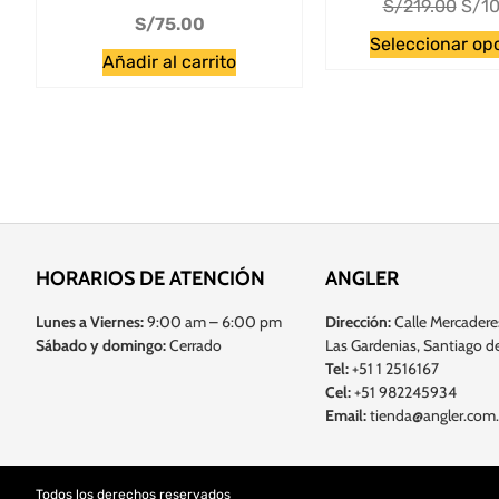
S/
219.00
S/
10
S/
75.00
Seleccionar op
Añadir al carrito
HORARIOS DE ATENCIÓN
ANGLER
Lunes a Viernes:
9:00 am – 6:00 pm
Dirección:
Calle Mercadere
Sábado y domingo:
Cerrado
Las Gardenias, Santiago de
Tel:
+51 1 2516167
Cel:
+51 982245934
Email:
tienda@angler.com
Todos los derechos reservados