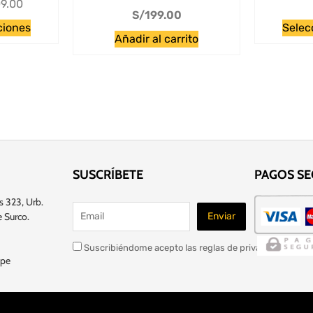
9.00
S/
199.00
ciones
Selec
Añadir al carrito
SUSCRÍBETE
PAGOS S
s 323, Urb.
 Surco.
Suscribiéndome acepto las reglas de privacidad de este
.pe