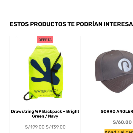
ESTOS PRODUCTOS TE PODRÍAN INTERES
OFERTA
Drawstring WP Backpack – Bright
GORRO ANGLER
Green / Navy
S/
60.00
S/
199.00
S/
139.00
Añadir al car