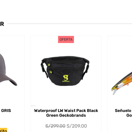
AR
OFERTA
 GRIS
Waterproof LW Waist Pack Black
Señuelo 
Green Geckobrands
Go
S/
299.00
S/
209.00
rito