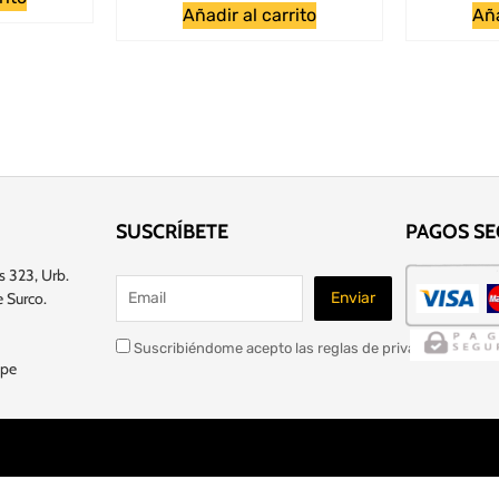
Añadir al carrito
Aña
SUSCRÍBETE
PAGOS S
s 323, Urb.
 Surco.
Suscribiéndome acepto las reglas de privacidad de este
.pe