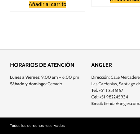
Añadir al carrito
HORARIOS DE ATENCIÓN
ANGLER
Lunes a Viernes:
9:00 am – 6:00 pm
Dirección:
Calle Mercadere
Sábado y domingo:
Cerrado
Las Gardenias, Santiago de
Tel:
+51 1 2516167
Cel:
+51 982245934
Email:
tienda@angler.com
Todos los derechos reservados