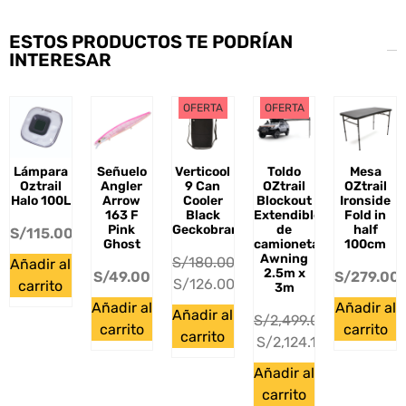
ESTOS PRODUCTOS TE PODRÍAN
INTERESAR
OFERTA
OFERTA
Lámpara
Señuelo
Verticool
Toldo
Mesa
Oztrail
Angler
9 Can
OZtrail
OZtrail
Halo 100L
Arrow
Cooler
Blockout
Ironside
163 F
Black
Extendible
Fold in
Pink
Geckobrands
de
half
S/
115.00
Ghost
camioneta
100cm
Awning
S/
180.00
Añadir al
2.5m x
S/
49.00
S/
279.00
S/
126.00
carrito
3m
Añadir al
Añadir al
Añadir al
S/
2,499.00
carrito
carrito
carrito
S/
2,124.15
Añadir al
carrito