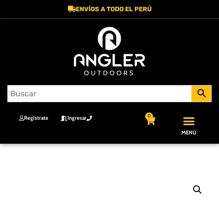
ENVÍOS A TODO EL PERÚ
0
Regístrate
Ingresar
MENÚ