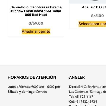
Señuelo Shimano Nessa Hirame
Anzuelo BKK C
Minnow Flash Boost 135F Color
005 Red Head
S/
5.00
S/
69.00
Seleccionar op
Añadir al carrito
HORARIOS DE ATENCIÓN
ANGLER
Lunes a Viernes:
9:00 am – 6:00 pm
Dirección:
Calle Mercadere
Sábado y domingo:
Cerrado
Las Gardenias, Santiago de
Tel:
+51 1 2516167
Cel:
+51 982245934