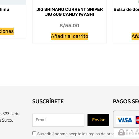
hinu
JIG SHIMANO CURRENT SNIPER
Bolsa de do
JIG 60G CANDY IWASHI
S/
55.00
ciones
Añadir al carrito
Aña
SUSCRÍBETE
PAGOS S
s 323, Urb.
 Surco.
Suscribiéndome acepto las reglas de privacidad de este