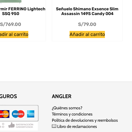
rmir FERRINO Lightech
Señuelo Shimano Exsence Slim
SSQ 950
Assassin 149S Candy 004
S/
769.00
S/
79.00
dir al carrito
Añadir al carrito
EGUROS
ANGLER
¿Quiénes somos?
Términos y condiciones
Política de devoluciones y reembolsos
Libro de reclamaciones
 sitio