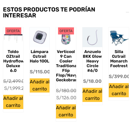
ESTOS PRODUCTOS TE PODRÍAN
INTERESAR
OFERTA
OFERTA
Toldo
Lámpara
Verticool
Anzuelo
Silla
OZtrail
Oztrail
9 Can
BKK Glow
Oztrail
Hydroflow
Halo 100L
Cooler
Heavy
Monarch
Deluxe
Traditional
Circle
Footrest
6.0
Flip
#6/0
S/
115.00
Flop/Navy
S/
399.00
Geckobrands
S/
2,499.00
S/
18.00
Añadir al
Añadir al
S/
1,999.20
carrito
S/
180.00
Añadir al
carrito
S/
126.00
Añadir al
carrito
carrito
Añadir al
carrito