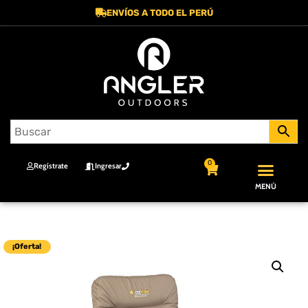
ENVÍOS A TODO EL PERÚ
0
Regístrate
Ingresar
MENÚ
¡Oferta!