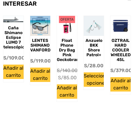
INTERESAR
OFERTA
Caña
Shimano
Eclipse
LENTES
Float
Anzuelo
OZTRAIL
LUMO 7
SHIMANO
Phone
BKK
HARD
telescópica
VANFORD
Dry Bag
Shore
COOLER
Pink
Patrol+
WHEELED
S/
109.00
Geckobrands
45L
S/
119.00
S/
28.00
Añadir al
S/
140.00
S/
379.00
Añadir al
carrito
Seleccionar
S/
85.00
carrito
Añadir al
opciones
Añadir al
carrito
carrito