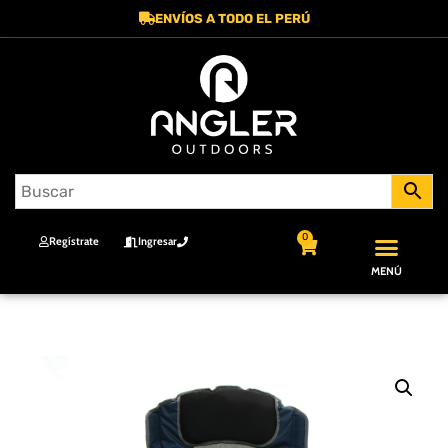
ENVÍOS A TODO EL PERÚ
0
Regístrate
Ingresar
MENÚ