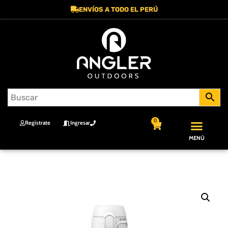
ENVÍOS A TODO EL PERÚ
0
Regístrate
Ingresar
MENÚ