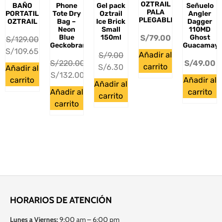
OZTRAIL
BAÑO
Phone
Gel pack
Señuelo
PALA
PORTATIL
Tote Dry
Oztrail
Angler
PLEGABLE
OZTRAIL
Bag –
Ice Brick
Dagger
Neon
Small
110MD
Blue
150ml
Ghost
S/
79.00
S/
129.00
Geckobrands
Guacamay
S/
109.65
Añadir al
S/
9.00
S/
220.00
S/
49.00
carrito
S/
6.30
Añadir al
S/
132.00
carrito
Añadir al
Añadir al
Añadir al
carrito
carrito
carrito
HORARIOS DE ATENCIÓN
Lunes a Viernes:
9:00 am – 6:00 pm