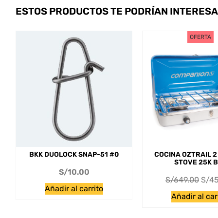
ESTOS PRODUCTOS TE PODRÍAN INTERES
OFERTA
BKK DUOLOCK SNAP-51 #0
COCINA OZTRAIL 
STOVE 25K 
S/
10.00
S/
649.00
S/
45
Añadir al carrito
Añadir al car