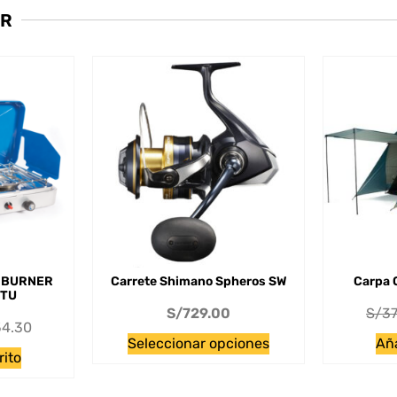
AR
2 BURNER
Carrete Shimano Spheros SW
Carpa 
BTU
S/
729.00
S/
37
4.30
Seleccionar opciones
Aña
rito