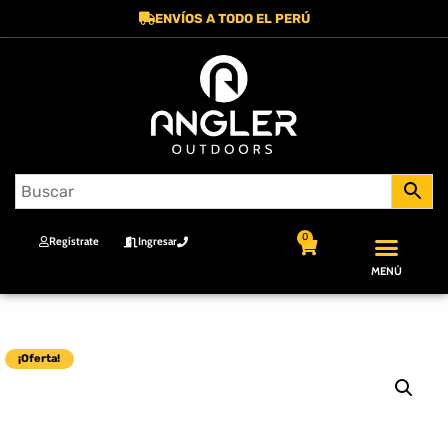
ENVÍOS A TODO EL PERÚ
0
Regístrate
Ingresar
MENÚ
¡Oferta!