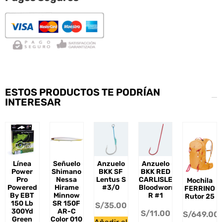
ESTOS PRODUCTOS TE PODRÍAN
INTERESAR
Línea
Señuelo
Anzuelo
Anzuelo
Power
Shimano
BKK SF
BKK RED
Pro
Nessa
Lentus S
CARLISLE
Mochila
Powered
Hirame
#3/0
Bloodworm-
FERRINO
By EBT
Minnow
R #1
Rutor 25
150 Lb
SR 150F
S/
35.00
300Yd
AR-C
S/
11.00
S/
649.00
Green
Color 010