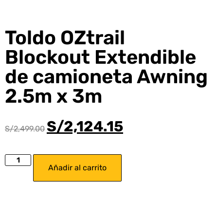
Toldo OZtrail
Blockout Extendible
de camioneta Awning
2.5m x 3m
S/
2,124.15
S/
2,499.00
Añadir al carrito