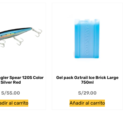
gler Spear 120S Color
Gel pack Oztrail Ice Brick Large
Silver Red
750ml
S/
55.00
S/
29.00
dir al carrito
Añadir al carrito