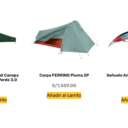
ail Canopy
Carpa FERRINO Piuma 2P
Señuelo An
Verde 3.0
S/
1,559.00
Añadir al carrito
rito
Aña