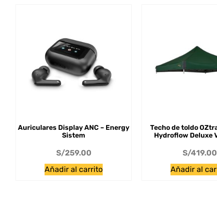
Auriculares Display ANC – Energy
Techo de toldo OZtr
Sistem
Hydroflow Deluxe 
S/
259.00
S/
419.00
Añadir al carrito
Añadir al car