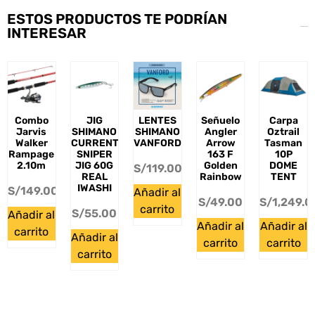
ESTOS PRODUCTOS TE PODRÍAN
INTERESAR
Combo
JIG
LENTES
Señuelo
Carpa
Jarvis
SHIMANO
SHIMANO
Angler
Oztrail
Walker
CURRENT
VANFORD
Arrow
Tasman
Rampage
SNIPER
163 F
10P
2.10m
JIG 60G
Golden
DOME
S/
119.00
REAL
Rainbow
TENT
IWASHI
S/
149.00
Añadir al
S/
49.00
S/
1,249.0
carrito
S/
55.00
Añadir al
Añadir al
Añadir al
carrito
Añadir al
carrito
carrito
carrito