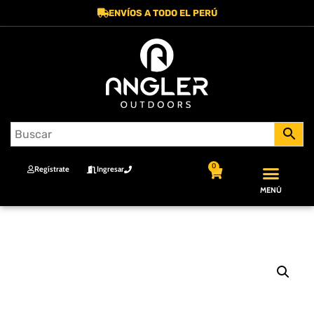
ENVÍOS A TODO EL PERÚ
0
Regístrate
Ingresar
MENÚ