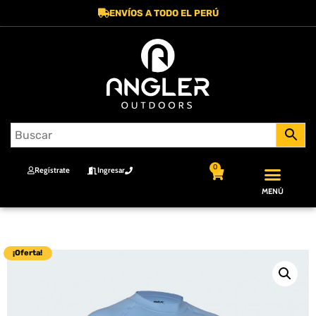
ENVÍOS A TODO EL PERÚ
0
Regístrate
Ingresar
MENÚ
¡Oferta!