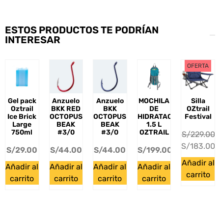
ESTOS PRODUCTOS TE PODRÍAN
INTERESAR
OFERTA
Gel pack
Anzuelo
Anzuelo
MOCHILA
Silla
Oztrail
BKK RED
BKK
DE
OZtrail
Ice Brick
OCTOPUS
OCTOPUS
HIDRATACIÓN
Festival
Large
BEAK
BEAK
1.5 L
750ml
#3/0
#3/0
OZTRAIL
S/
229.00
S/
183.00
S/
29.00
S/
44.00
S/
44.00
S/
199.00
Añadir al
Añadir al
Añadir al
Añadir al
Añadir al
carrito
carrito
carrito
carrito
carrito