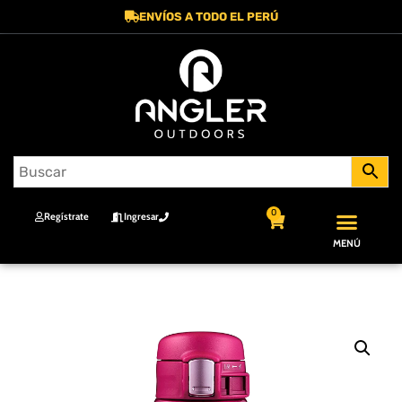
ENVÍOS A TODO EL PERÚ
0
Regístrate
Ingresar
MENÚ