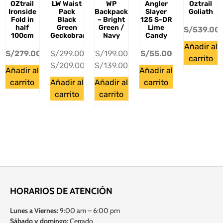
OZtrail
LW Waist
WP
Angler
Oztrail
Ironside
Pack
Backpack
Slayer
Goliath
Fold in
Black
– Bright
125 S-DR
half
Green
Green /
Lime
S/
539.00
100cm
Geckobrands
Navy
Candy
Añadir al
S/
279.00
S/
299.00
S/
199.00
S/
55.00
carrito
S/
209.00
S/
139.00
Añadir al
Añadir al
carrito
Añadir al
Añadir al
carrito
carrito
carrito
HORARIOS DE ATENCIÓN
Lunes a Viernes:
9:00 am – 6:00 pm
Sábado y domingo:
Cerrado